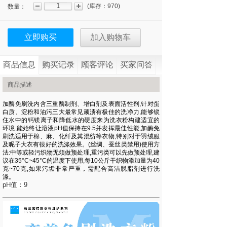
(
库存：
970
)
数量：
立即购买
加入购物车
商品信息
购买记录
顾客评论
买家问答
商品描述
加酶免刷洗内含三重酶制剂、增白剂及表面活性剂,针对蛋
白质、淀粉和油污三大最常见顽渍有极佳的洗净力,能够锁
住水中的钙镁离子和降低水的硬度来为洗衣粉构建适宜的
环境,能始终让溶液pH值保持在9.5并发挥最佳性能,加酶免
刷洗适用于棉、麻、化纤及其混纺等衣物,特别对于羽绒服
及昵子大衣有很好的洗涤效果。(丝绸、蚕丝类禁用)使用方
法:中等或轻污织物无须做预处理,重污类可以先做预处理,建
议在35°C~45°C的温度下使用,每10公斤干织物添加量为40
克~70克,如果污垢非常严重，需配合高洁脱脂剂进行洗
涤。
pH值：9