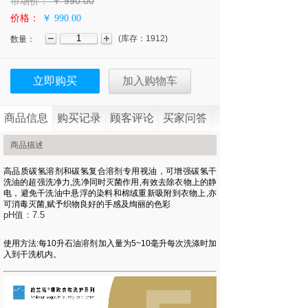
市场价：
￥
990.00
价格：
￥ 990.00
(
库存：
1912
)
数量：
立即购买
加入购物车
商品信息
购买记录
顾客评论
买家问答
商品描述
高品质碳氢溶剂和碳氢复合溶剂专用视油，可增强碳氢干
洗油的超强洗净力,洗净同时灭菌作用,有效去除衣物上的静
电，避免干洗油中悬浮的染料和棉绒重新吸附到衣物上,亦
可消毒灭菌,赋予织物良好的手感及绚丽的色彩
pH值：7.5
使用方法:每10升石油溶剂加入量为5~10毫升每次洗涤时加
入到干洗机内。