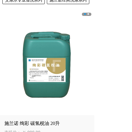
艾涤尔专业湿洗系列
施兰诺经典洗涤系列
施兰诺 绚彩 碳氢枧油 20升