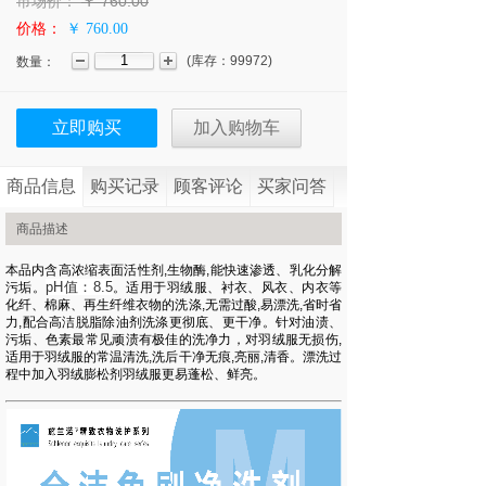
市场价：
￥
760.00
价格：
￥ 760.00
(
库存：
99972
)
数量：
立即购买
加入购物车
商品信息
购买记录
顾客评论
买家问答
商品描述
本品内含高浓缩表面活性剂,生物酶,能快速渗透、乳化分解
pH值：8.5
污垢。
。适用于羽绒服、衬衣、风衣、内衣等
化纤、棉麻、再生纤维衣物的洗涤,无需过酸,易漂洗,省时省
力,配合高洁脱脂除油剂洗涤更彻底、更干净。针对油渍、
污垢、色素最常见顽渍有极佳的洗净力，对羽绒服无损伤,
适用于羽绒服的常温清洗,洗后干净无痕,亮丽,清香。漂洗过
程中加入羽绒膨松剂羽绒服更易蓬松、鲜亮。