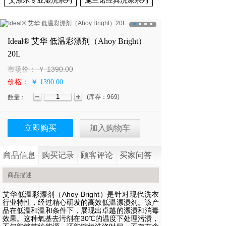
艾涤尔专业湿洗系列
施兰诺经典洗涤系列
Ideal® 艾华 低温彩漂剂（Ahoy Bright）
20L
市场价：
￥
1390.00
价格：
￥ 1390.00
(
库存：
969
)
数量：
立即购买
加入购物车
商品信息
购买记录
顾客评论
买家问答
商品描述
艾华低温彩漂剂（Ahoy Bright）是针对现代洗衣
行业特性，经过精心研发的高效低温漂渍剂。该产
品在低温和温和条件下，展现出卓越的漂渍和消毒
效果。这种氧基去污剂在30℃的温度下处理污渍，