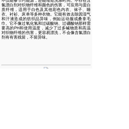
不仅能够节约能源，还能缩短洗涤时间。不存在含
氯漂白剂对织物纤维和颜色的伤害，可应用与蛋白
质纤维
，
适用于白色及其他彩色内衣、袜子、睡
衣、衬衫、床单等多种衣物。它能有效去除因湿气
和汗液造成的纺织品异味，例如运动服或桑拿毛
巾。它不像过氧化氢和过碳酸钠、过硼酸钠那样需
要高的PH和使用温度，减少了过多碱物质和高温
对织物纤维的伤害，更容易漂洗，不会像含氯漂白
剂有有害残留，不留异味。
上一个：
Ideal®艾洁 脱......
下一个：
Ideal® 艾渍 ......